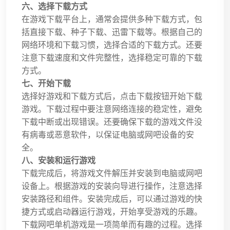
六、选择下载方式
在游戏下载平台上，通常会提供多种下载方式，包
括直接下载、种子下载、迅雷下载等。根据自己的
网络环境和下载习惯，选择合适的下载方式。还要
注意下载速度和文件完整性，选择稳定可靠的下载
方式。
七、开始下载
选择好游戏和下载方式后，点击下载按钮开始下载
游戏。下载过程中要注意网络连接的稳定性，避免
下载中断或出现错误。还要确保下载的游戏文件没
有病毒或恶意软件，以保证电脑或网吧设备的安
全。
八、安装和运行游戏
下载完成后，将游戏文件解压并安装到电脑或网吧
设备上。根据游戏的安装向导进行操作，注意选择
安装路径和组件。安装完成后，可以通过游戏的快
捷方式或启动器运行游戏，开始享受游戏的乐趣。
下载网吧单机游戏是一项简单而有趣的过程。选择