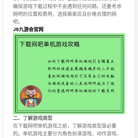
确保游戏下载过程中不会遇到任何问题。还要考虑
网吧的位置和费用，选择离家近且价格合理的网
吧。
J9九游会官网
二、了解游戏类型
在下载网吧单机游戏之前，了解游戏类型是必要
的。单机游戏主要分为角色扮演游戏、动作游戏、