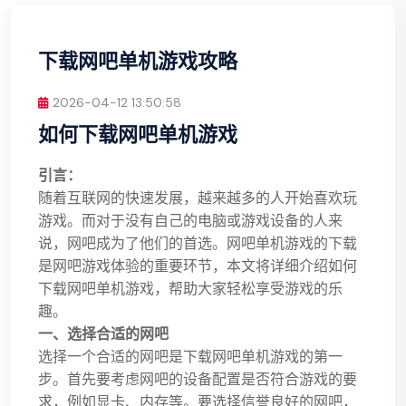
下载网吧单机游戏攻略
2026-04-12 13:50:58
如何下载网吧单机游戏
引言：
随着互联网的快速发展，越来越多的人开始喜欢玩
游戏。而对于没有自己的电脑或游戏设备的人来
说，网吧成为了他们的首选。网吧单机游戏的下载
是网吧游戏体验的重要环节，本文将详细介绍如何
下载网吧单机游戏，帮助大家轻松享受游戏的乐
趣。
一、选择合适的网吧
选择一个合适的网吧是下载网吧单机游戏的第一
步。首先要考虑网吧的设备配置是否符合游戏的要
求，例如显卡、内存等。要选择信誉良好的网吧，